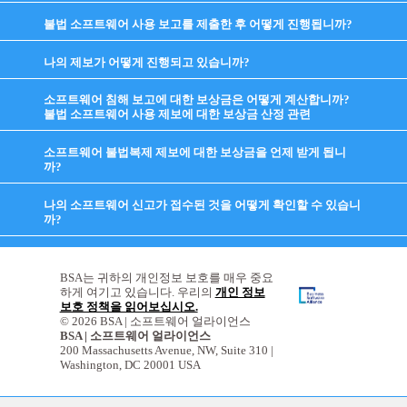
to
expand
불법 소프트웨어 사용 보고를 제출한 후 어떻게 진행됩니까?
click
contents
to
expand
나의 제보가 어떻게 진행되고 있습니까?
click
contents
to
expand
소프트웨어 침해 보고에 대한 보상금은 어떻게 계산합니까?
contents
불법 소프트웨어 사용 제보에 대한 보상금 산정 관련
click
to
expand
소프트웨어 불법복제 제보에 대한 보상금을 언제 받게 됩니
contents
까?
click
to
expand
나의 소프트웨어 신고가 접수된 것을 어떻게 확인할 수 있습니
contents
까?
click
to
expand
contents
BSA는 귀하의 개인정보 보호를 매우 중요
하게 여기고 있습니다. 우리의
개인 정보
보호 정책을 읽어보십시오.
© 2026 BSA | 소프트웨어 얼라이언스
BSA | 소프트웨어 얼라이언스
200 Massachusetts Avenue, NW, Suite 310 |
Washington, DC 20001 USA