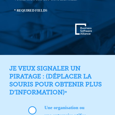
* REQUIRED FIELDS
JE VEUX SIGNALER UN
PIRATAGE : (DÉPLACER LA
SOURIS POUR OBTENIR PLUS
D’INFORMATION)
*
Une organisation ou