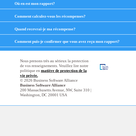
expand
Où en est mon rapport?
click
contents
to
expand
Comment calculez-vous les récompenses?
click
contents
to
expand
Quand recevrai-je ma récompense?
click
contents
to
expand
Comment puis-je confirmer que vous avez reçu mon rapport?
click
contents
to
expand
contents
Nous prenons très au sérieux la protection
de vos renseignements. Veuillez lire notre
politique en
matière de protection de la
vie privée.
© 2026 Business Software Alliance
Business Software Alliance
200 Massachusetts Avenue, NW, Suite 310 |
Washington, DC 20001 USA