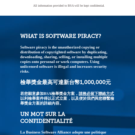
All information provided to BSA will be kept confidential.
WHAT IS SOFTWARE PIRACY?
Software piracy is the unauthorized copying or
distribution of copyrighted software by duplicating,
downloading, sharing, selling, or installing multiple
copies onto personal or work computers. Using
unlicensed software is illegal and increases security
risks.
檢舉獎金最高可達新台幣1,000,000元
若您願意參加BSA檢舉獎金方案，
請務必留下聯絡方式
以利檢舉案件得以正式立案，以及便於我們與您聯繫檢
舉獎金方案的詳細內容。
UN MOT SUR LA
CONFIDENTIALITÉ
La Business Software Alliance adopte une politique