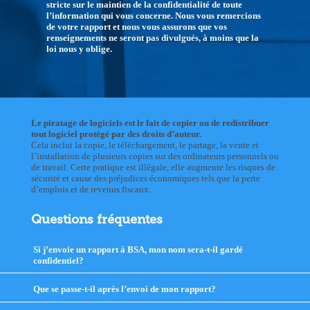
stricte sur le maintien de la confidentialité de toute
l’information qui vous concerne. Nous vous remercions
de votre rapport et nous vous assurons que vos
renseignements ne seront pas divulgués, à moins que la
loi nous y oblige.
Le piratage de logiciels est le fait de copier ou de redistribuer
tout logiciel protégé par des droits d’auteur.
Cela inclut la copie, le téléchargement, le partage, la vente et
l’installation de plusieurs copies sur des ordinateurs personnels ou
de travail. Cette pratique est illégale, elle augmente les risques de
sécurité et cause des préjudices économiques tels que la perte
d’emplois et de revenus fiscaux.
Questions fréquentes
Si j’envoie un rapport à BSA, mon nom sera-t-il gardé
confidentiel?
click
to
expand
Que se passe-t-il après l’envoi de mon rapport?
click
contents
to