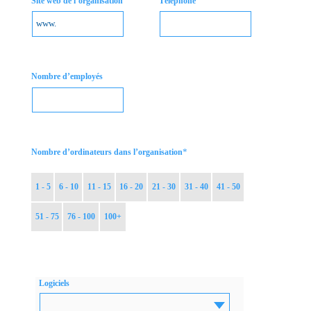
Site web de l’organisation
Téléphone
Nombre d’employés
*
Nombre d’ordinateurs dans l’organisation
1 - 5
6 - 10
11 - 15
16 - 20
21 - 30
31 - 40
41 - 50
51 - 75
76 - 100
100+
Logiciels