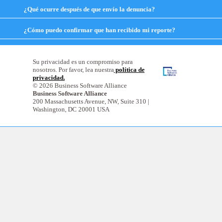
expand
¿Qué ocurre después de que envío la denuncia?
click
contents
to
expand
¿Cómo puedo confirmar que han recibido mi reporte?
click
contents
to
expand
contents
Su privacidad es un compromiso para
nosotros. Por favor, lea nuestra
política de
privacidad.
© 2026 Business Software Alliance
Business Software Alliance
200 Massachusetts Avenue, NW, Suite 310 |
Washington, DC 20001 USA