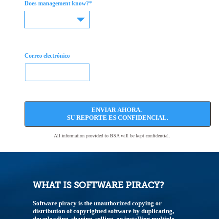
*
Does management know?
Correo electrónico
ENVIAR AHORA.
SU REPORTE ES CONFIDENCIAL.
All information provided to BSA will be kept confidential.
WHAT IS SOFTWARE PIRACY?
Software piracy is the unauthorized copying or
distribution of copyrighted software by duplicating,
downloading, sharing, selling, or installing multiple