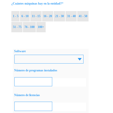
*
¿Cuántes máquinas hay en la entidad?
1 - 5
6 - 10
11 - 15
16 - 20
21 - 30
31 - 40
41 - 50
51 - 75
76 - 100
100+
Software
Número de programas instalados
Número de licencias