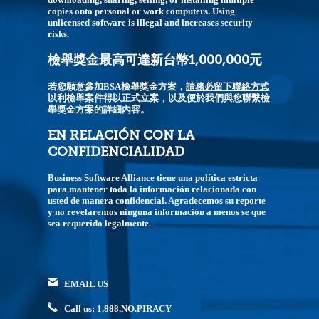
copies onto personal or work computers. Using
unlicensed software is illegal and increases security
risks.
檢舉獎金最高可達新台幣1,000,000元
若您願意參加BSA檢舉獎金方案，
請務必留下聯絡方式
以利檢舉案件得以正式立案，以及便於我們與您聯繫檢
舉獎金方案的詳細內容。
EN RELACIÓN CON LA
CONFIDENCIALIDAD
Business Software Alliance tiene una política estricta
para mantener toda la información relacionada con
usted de manera confidencial. Agradecemos su reporte
y no revelaremos ninguna información a menos se que
sea requerido legalmente.
EMAIL US
Call us: 1.888.NO.PIRACY