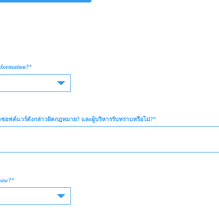
*
information?
*
่าซอฟต์แวร์ดังกล่าวผิดกฎหมาย? และผู้บริหารรับทราบหรือไม่?
*
now?