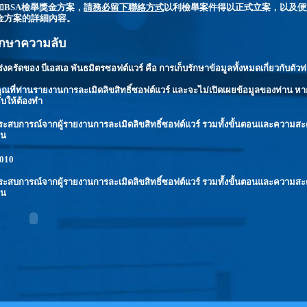
加BSA檢舉獎金方案，
請務必留下聯絡方式
以利檢舉案件得以正式立案，以及便
金方案的詳細內容。
ักษาความลับ
่งครัดของ บีเอสเอ พันธมิตรซอฟต์แวร์ คือ การเก็บรักษาข้อมูลทั้งหมดเกี่ยวกับตัว
ุณที่ท่านรายงานการละเมิดลิขสิทธิ์ซอฟต์แวร์ และจะไม่เปิดเผยข้อมูลของท่าน หา
บให้ต้องทำ
ังประสบการณ์จากผู้รายงานการละเมิดลิขสิทธิ์ซอฟต์แวร์ รวมทั้งขั้นตอนและความส
าน
1010
ังประสบการณ์จากผู้รายงานการละเมิดลิขสิทธิ์ซอฟต์แวร์ รวมทั้งขั้นตอนและความส
าน