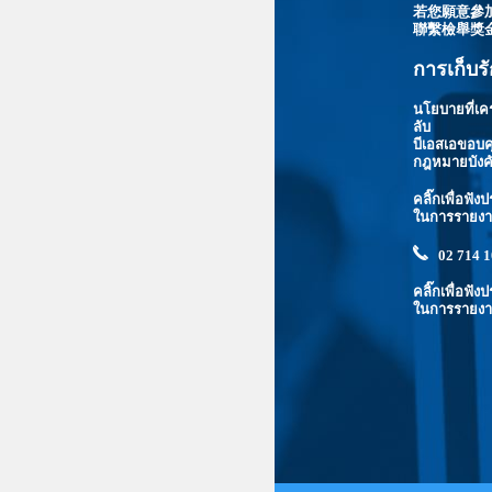
若您願意參
聯繫檢舉獎
การเก็บร
นโยบายที่เคร
ลับ
บีเอสเอขอบค
กฎหมายบังคั
คลิ๊กเพื่อฟ
ในการรายง
02 714 
คลิ๊กเพื่อฟ
ในการรายง