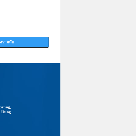
นความลับ
cating,
. Using