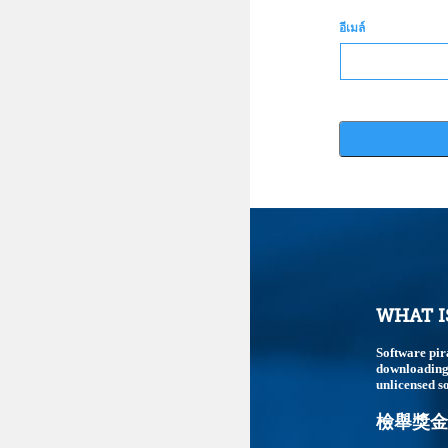
อีเมล์
WHAT I
Software pir
downloading,
unlicensed so
檢舉獎金最