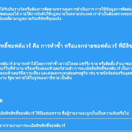
ได้รับเงินรางวัลหรือต้องการติดตามทราบผลการดำเนินการ การให้ข้อมูลการติดต่อส
ถติดต่อคุณได้ ภายใต้การบังคับใช้กฎหมายในหลายประเทศ เราจำเป็นต้องตรวจสอบข้
นินคดีตามกฎหมายกับบริษัทที่คุณแจ้ง.
ทธิ์ซอฟต์แวร์ คือ การทำซ้ำ หรือแจกจ่ายซอฟต์แวร์ ที่มีลิขส
ซอฟต์แวร์ สามารถทำได้โดยการทำซ้ำ ดาวน์โหลด แชร์ริ่ง ขาย หรือติดตั้ง สำเนาซ
อร์ในที่ทำงาน หรือเครื่องคอมพิวเตอร์ส่วนตัว การละเมิดลิขสิทธิ์ซอฟต์แวร์ เป็นกา
มพิวเตอร์มีความเสี่ยง และส่งผลกระทบต่อเศรษฐกิจ เช่น ขาดปัจจัยส่งเสริมอุ
างงาน รัฐขาดรายได้ในรูปของภาษีขาย เป็นต้น
อย
ลิขสิทธิ์ซอฟต์แวร์ ให้บีเอสเอทราบ ชื่อผู้รายงานจะถูกเก็บเป็นความลับหรือไม่
c
t
e
งจากรายงานการละเมิดลิขสิทธิ์ซอฟต์แวร์
click
c
to