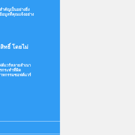
ำคัญเป็นอย่างยิ่ง
อมูลที่คุณแจ้งอย่าง
ิทธิ์ โดยไม่
อฟต์แวร์หลายสำเนา
รกระทำที่ผิด
ตสาหกรรมซอฟต์แวร์
lick
o
xpand
ontents