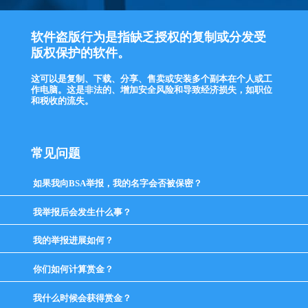
软件盗版行为是指缺乏授权的复制或分发受
版权保护的软件。
这可以是复制、下载、分享、售卖或安装多个副本在个人或工
作电脑。这是非法的、增加安全风险和导致经济损失，如职位
和税收的流失。
常见问题
如果我向BSA举报，我的名字会否被保密？
click
to
expand
我举报后会发生什么事？
click
contents
to
expand
我的举报进展如何？
click
contents
to
expand
你们如何计算赏金？
click
contents
to
expand
我什么时候会获得赏金？
click
contents