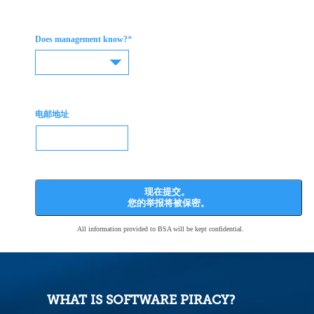
*
Does management know?
电邮地址
现在提交。
您的举报将被保密。
All information provided to BSA will be kept confidential.
WHAT IS SOFTWARE PIRACY?