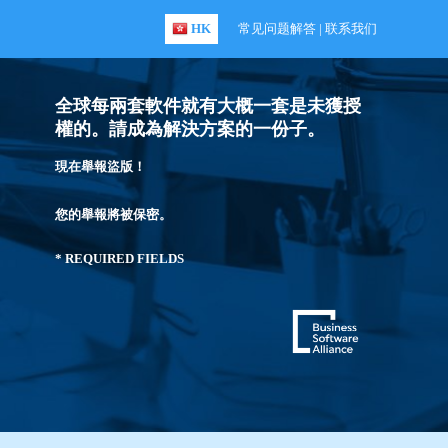
HK
常见问题解答
|
联系我们
全球每兩套軟件就有大概一套是未獲授
權的。請成為解決方案的一份子。
現在舉報盜版！
您的舉報將被保密。
* REQUIRED FIELDS