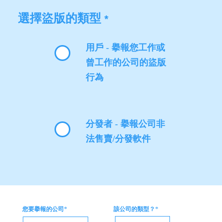
選擇盜版的類型
*
用戶 - 擧報您工作或
曾工作的公司的盜版
行為
分發者 - 擧報公司非
法售賣/分發軟件
*
*
您要擧報的公司
該公司的類型？