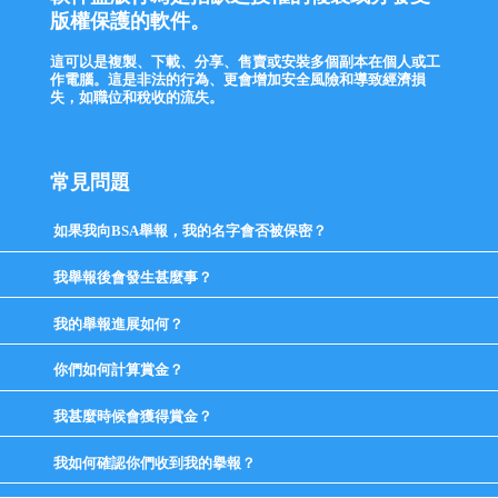
版權保護的軟件。
這可以是複製、下載、分享、售賣或安裝多個副本在個人或工
作電腦。這是非法的行為、更會增加安全風險和導致經濟損
失，如職位和稅收的流失。
常見問題
如果我向BSA舉報，我的名字會否被保密？
click
to
expand
我舉報後會發生甚麼事？
click
contents
to
expand
我的舉報進展如何？
click
contents
to
expand
你們如何計算賞金？
click
contents
to
expand
我甚麼時候會獲得賞金？
click
contents
to
expand
我如何確認你們收到我的擧報？
click
contents
to