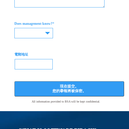
*
Does management know?
電郵地址
現在提交。
您的擧報將被保密。
All information provided to BSA will be kept confidential.