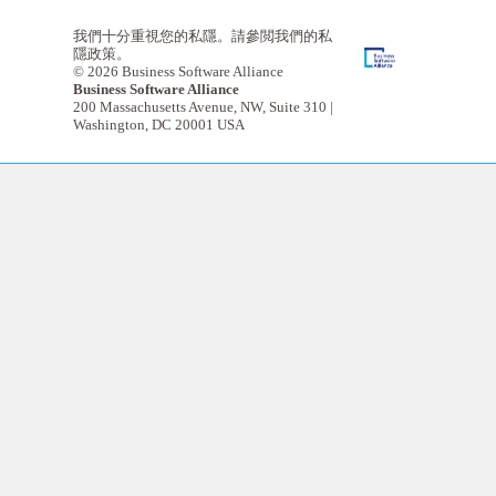
expand
contents
我們十分重視您的私隱。請參閲我們的私
隱政策。
© 2026 Business Software Alliance
Business Software Alliance
200 Massachusetts Avenue, NW, Suite 310 |
Washington, DC 20001 USA